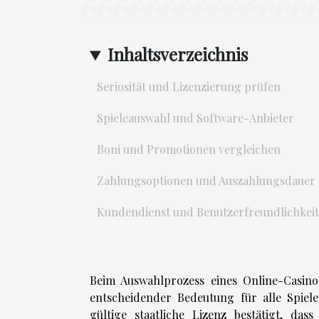
Inhaltsverzeichnis
Seriosität und Lizenzierung prüfen
Spieleauswahl und Software-Anbieter
Boni und Promotionen vergleichen
Zahlungsoptionen und Auszahlungsdauer
Kundendienst und Benutzerfreundlichkeit
Beim Auswahlprozess eines Online-Casino
entscheidender Bedeutung für alle Spiel
gültige staatliche Lizenz bestätigt, da