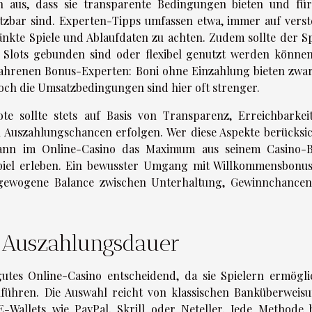
h aus, dass sie transparente Bedingungen bieten und fü
etzbar sind. Experten-Tipps umfassen etwa, immer auf verst
nkte Spiele und Ablaufdaten zu achten. Zudem sollte der Sp
e Slots gebunden sind oder flexibel genutzt werden können
fahrenen Bonus-Experten: Boni ohne Einzahlung bieten zwar
doch die Umsatzbedingungen sind hier oft strenger.
te sollte stets auf Basis von Transparenz, Erreichbarkei
Auszahlungschancen erfolgen. Wer diese Aspekte berücksic
kann im Online-Casino das Maximum aus seinem Casino-
piel erleben. Ein bewusster Umgang mit Willkommensbonu
sgewogene Balance zwischen Unterhaltung, Gewinnchance
 Auszahlungsdauer
utes Online-Casino entscheidend, da sie Spielern ermögli
ühren. Die Auswahl reicht von klassischen Banküberweis
Wallets wie PayPal, Skrill oder Neteller. Jede Methode b