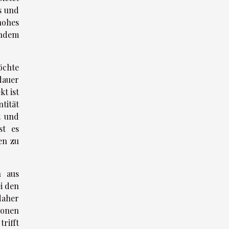
s und
hohes
indem
öchte
dauer
t ist
tität
t und
st es
en zu
n aus
i den
daher
ionen
rifft