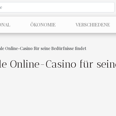
ONAL
ÖKONOMIE
VERSCHIEDENE
le Online-Casino für seine Bedürfnisse findet
e Online-Casino für sein