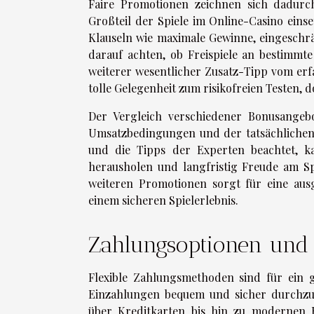
Faire Promotionen zeichnen sich dadurc
Großteil der Spiele im Online-Casino eins
Klauseln wie maximale Gewinne, eingeschrä
darauf achten, ob Freispiele an bestimmt
weiterer wesentlicher Zusatz-Tipp vom er
tolle Gelegenheit zum risikofreien Testen, 
Der Vergleich verschiedener Bonusangebo
Umsatzbedingungen und der tatsächlichen 
und die Tipps der Experten beachtet, 
herausholen und langfristig Freude am S
weiteren Promotionen sorgt für eine au
einem sicheren Spielerlebnis.
Zahlungsoptionen und
Flexible Zahlungsmethoden sind für ein g
Einzahlungen bequem und sicher durchzuf
über Kreditkarten bis hin zu modernen E-