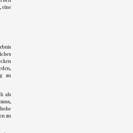
 eine
ebnis
iches
ocken
eden,
ig zu
h als
muss,
 hohe
en zu