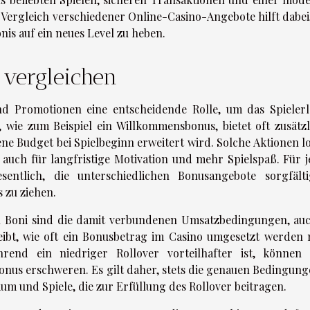
 Vergleich verschiedener Online-Casino-Angebote hilft dabei,
nis auf ein neues Level zu heben.
 vergleichen
nd Promotionen eine entscheidende Rolle, um das Spielerl
, wie zum Beispiel ein Willkommensbonus, bietet oft zusätzl
ne Budget bei Spielbeginn erweitert wird. Solche Aktionen l
auch für langfristige Motivation und mehr Spielspaß. Für j
sentlich, die unterschiedlichen Bonusangebote sorgfält
 zu ziehen.
n Boni sind die damit verbundenen Umsatzbedingungen, auc
reibt, wie oft ein Bonusbetrag im Casino umgesetzt werden 
rend ein niedriger Rollover vorteilhafter ist, können
nus erschweren. Es gilt daher, stets die genauen Bedingung
um und Spiele, die zur Erfüllung des Rollover beitragen.