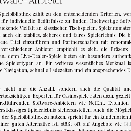
ftware-Anbieter
pielbibliothek zählt zu den entscheidenden Kriterien, we
für individuelle Bedürfnisse zu finden. Hochwertige Soft
uckende Vielfalt an klassischen Tischspielen, Spielautomate
uch ein stabiles, sicheres und faires Spielerlebnis. Die b
neue Titel einzuführen und Partnerschaften mit renommi
verschiedener Anbieter empfiehlt es sich, die Präsenz 
en, denn Live-Dealer-Spiele bieten ein besonders authenti
e Spielertypen an. Ein weiteres wesentliches Merkmal is
re Navigation, schnelle Ladezeiten und ein ansprechendes D
te nicht nur die Anzahl, sondern auch die Qualität un
rücksichtigen. Experten für Casinospiele raten dazu, gezielt
rktführenden Software-Anbietern wie NetEnt, Evolution
klassiges Spielerlebnis sicherzustellen. Auch die Möglich
der Spielbibliothek zu nutzen, spricht für ein kundenorienti
ner guten Alternative ist, stößt oft auf Angebote wie
Bit
aus beliebten Spielen, sicheren Transaktionen und einer mod