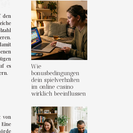
f den
eiche
lzahl
eren.
 damit
genen
Zügen
uf es
Wie
bonusbedingungen
ern.
dein spielverhalten
im online casino
wirklich beeinflussen
g von
 Eine
hörde