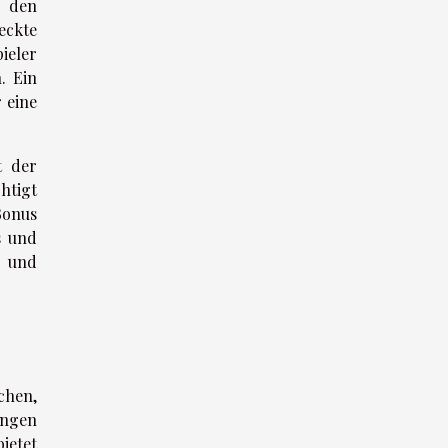
r den
eckte
ieler
. Ein
 eine
t der
htigt
Bonus
s und
n und
chen,
ungen
ietet