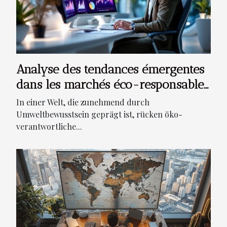
Analyse des tendances émergentes
dans les marchés éco-responsables
en Europe
In einer Welt, die zunehmend durch
Umweltbewusstsein geprägt ist, rücken öko-
verantwortliche...