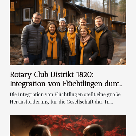
Rotary Club Distrikt 1820:
Integration von Flüchtlingen durch
soziale Projekte
Die Integration von Flüchtlingen stellt eine große
Herausforderung für die Gesellschaft dar. In...