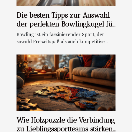
Die besten Tipps zur Auswahl
der perfekten Bowlingkugel für
Anfänger
Bowling ist ein faszinierender Sport, der
sowohl Freizeitspaß als auch kompetitive...
Wie Holzpuzzle die Verbindung
zu Lieblingssportteams stärken