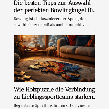
Die besten Tipps zur Auswahl
der perfekten Bowlingkugel für
Anfänger
Bowling ist ein faszinierender Sport, der
sowohl Freizeitspaß als auch kompetitive...
Wie Holzpuzzle die Verbindung
zu Lieblingssportteams stärken
können
Begeisterte Sportfans finden oft originelle