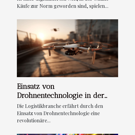
Käufe zur Norm geworden sind, spielen...
Einsatz von
Drohnentechnologie in der
Logistik und
Die Logistikbranche erfährt durch den
Lieferkettenoptimierung
Einsatz von Drohnentechnologie eine
revolutionäre...