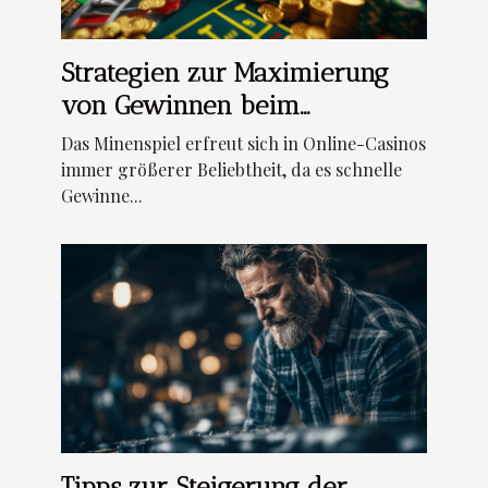
Strategien zur Maximierung
von Gewinnen beim
Minenspiel in Online-Casinos
Das Minenspiel erfreut sich in Online-Casinos
immer größerer Beliebtheit, da es schnelle
Gewinne...
Tipps zur Steigerung der