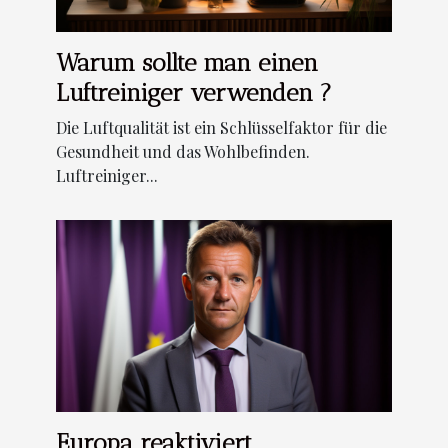
Warum sollte man einen
Luftreiniger verwenden ?
Die Luftqualität ist ein Schlüsselfaktor für die
Gesundheit und das Wohlbefinden.
Luftreiniger...
Europa reaktiviert