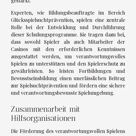
gestärkt.
Experten, wie Bildungsbeauftragte im Bereich
Glücksspielsuchtprävention, spielen eine zentrale
Rolle bei der Entwicklung und Durchführung
dieser Schulungsprogramme. Sie tragen dazu bei,
dass sowohl Spieler als auch Mitarbeiter der
Casinos mit den erforderlichen Kenntnissen
ausgestattet werden, um verantwortungsvolles
Spielen zu unterstützen und den Spielerschutz zu
gewährleisten. So leisten Fortbildungen und
Bewusstseinsbildung einen unerlässlichen Beitrag
zur Spielsuchtprävention und fördern eine sichere
und verantwortungsbewusste Spielumgebung.
Zusammenarbeit mit
Hilfsorganisationen
Die Förderung des verantwortungsvollen Spielens