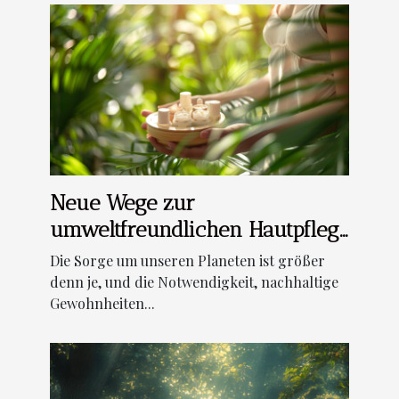
Neue Wege zur
umweltfreundlichen Hautpflege
im Alltag
Die Sorge um unseren Planeten ist größer
denn je, und die Notwendigkeit, nachhaltige
Gewohnheiten...