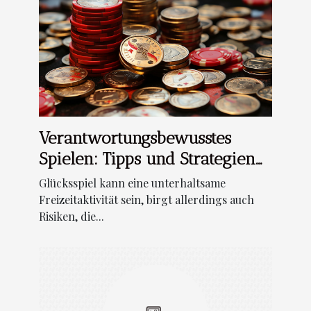
Verantwortungsbewusstes
Spielen: Tipps und Strategien
zur Vermeidung von
Glücksspiel kann eine unterhaltsame
Spielsucht
Freizeitaktivität sein, birgt allerdings auch
Risiken, die...