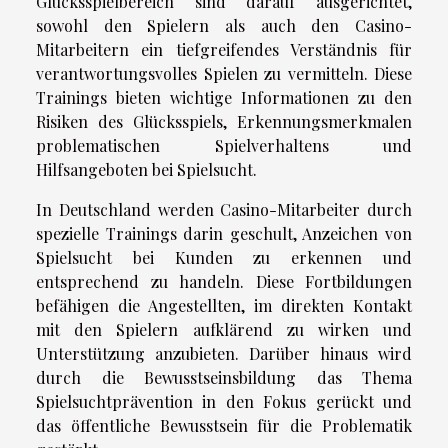
Glücksspielbereich sind darauf ausgerichtet,
sowohl den Spielern als auch den Casino-
Mitarbeitern ein tiefgreifendes Verständnis für
verantwortungsvolles Spielen zu vermitteln. Diese
Trainings bieten wichtige Informationen zu den
Risiken des Glücksspiels, Erkennungsmerkmalen
problematischen Spielverhaltens und
Hilfsangeboten bei Spielsucht.
In Deutschland werden Casino-Mitarbeiter durch
spezielle Trainings darin geschult, Anzeichen von
Spielsucht bei Kunden zu erkennen und
entsprechend zu handeln. Diese Fortbildungen
befähigen die Angestellten, im direkten Kontakt
mit den Spielern aufklärend zu wirken und
Unterstützung anzubieten. Darüber hinaus wird
durch die Bewusstseinsbildung das Thema
Spielsuchtprävention in den Fokus gerückt und
das öffentliche Bewusstsein für die Problematik