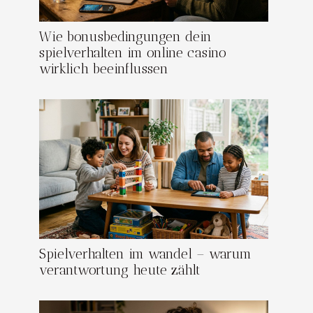
Wie bonusbedingungen dein
spielverhalten im online casino
wirklich beeinflussen
Spielverhalten im wandel – warum
verantwortung heute zählt