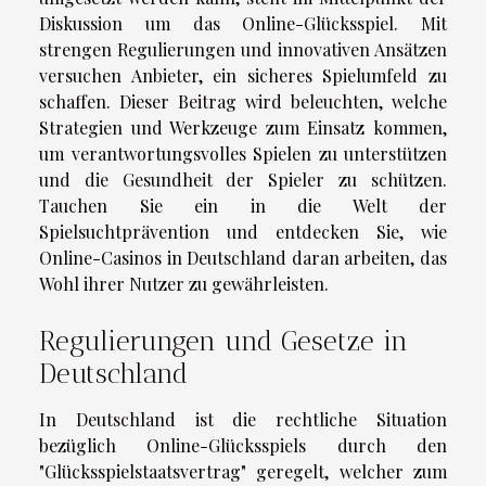
Diskussion um das Online-Glücksspiel. Mit
strengen Regulierungen und innovativen Ansätzen
versuchen Anbieter, ein sicheres Spielumfeld zu
schaffen. Dieser Beitrag wird beleuchten, welche
Strategien und Werkzeuge zum Einsatz kommen,
um verantwortungsvolles Spielen zu unterstützen
und die Gesundheit der Spieler zu schützen.
Tauchen Sie ein in die Welt der
Spielsuchtprävention und entdecken Sie, wie
Online-Casinos in Deutschland daran arbeiten, das
Wohl ihrer Nutzer zu gewährleisten.
Regulierungen und Gesetze in
Deutschland
In Deutschland ist die rechtliche Situation
bezüglich Online-Glücksspiels durch den
"Glücksspielstaatsvertrag" geregelt, welcher zum