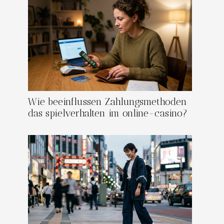
Wie beeinflussen Zahlungsmethoden
das spielverhalten im online-casino?