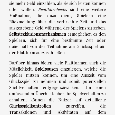
sie mehr Geld einzahlen, als sie sich leisten können
oder wollen.
Realitätschecks
sind eine weitere
Maßnahme, die dazu dient, Spielern eine
Rückmeldung über die verbrachte Zeit und das
ausgegebene Geld während des Spielens zu geben.
Selbstexklusionsmechanismen
ermöglichen es den
Spielern, sich für eine bestimmte Zeit oder
dauerhaft von der Teilnahme am Glücksspiel auf
der Plattform auszuschließen.
Darüber hinaus bieten viele Plattformen auch die
Möglichkeit,
Spielpausen
einzulegen, welche die
Spieler nutzen können, um eine Auszeit vom
Glücksspiel zu nehmen und somit potenziellen
Suchtverhalten entgegenzuwirken. Um einen
umfassenden Überblick über ihr Spielverhalten zu
erhalten, können die Nutzer auf detaillierte
Glücksspielkontrollen
zugreifen, die
Transaktionen und Aktivitäten auf dem